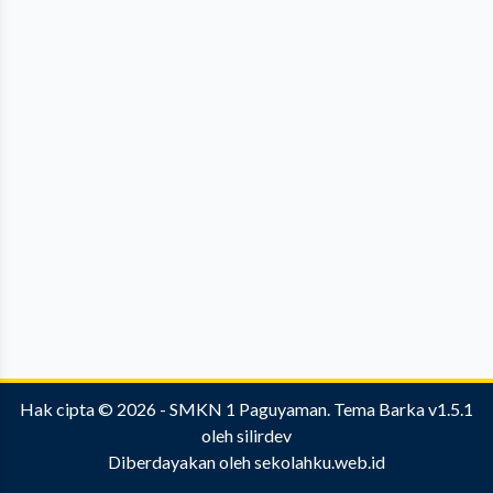
Hak cipta © 2026 -
SMKN 1 Paguyaman
.
Tema Barka v1.5.1
oleh
silirdev
Diberdayakan oleh
sekolahku.web.id